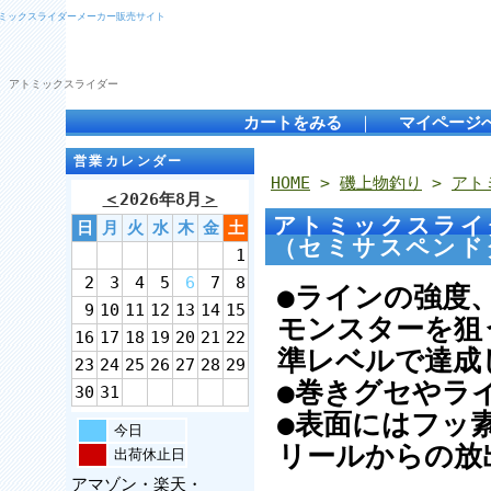
トミックスライダーメーカー販売サイト
 アトミックスライダー
カートをみる
｜
マイページ
営業カレンダー
HOME
>
磯上物釣り
>
アト
＜
2026年8月
＞
アトミックスライ
日
月
火
水
木
金
土
（セミサスペン
1
2
3
4
5
6
7
8
●ラインの強度
9
10
11
12
13
14
15
モンスターを狙
16
17
18
19
20
21
22
準レベルで達成
23
24
25
26
27
28
29
●巻きグセやラ
30
31
●表面にはフッ
今日
リールからの放
出荷休止日
アマゾン・楽天・