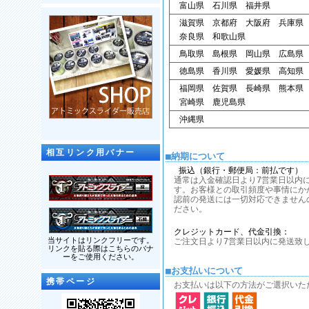
富山県 石川県 福井県
滋賀県 京都府 大阪府 兵庫県
奈良県 和歌山県
鳥取県 島根県 岡山県 広島県
徳島県 香川県 愛媛県 高知県
福岡県 佐賀県 長崎県 熊本県
宮崎県 鹿児島県
沖縄県
相互リンク用バナー
■納期について
振込（銀行・郵便局：前払です）
通常は入金確認日より7営業日以内
す。お客様との取引頻度や事情にか
認前の発送には一切対応できません
ださい。
クレジットカード、代金引換：
当サイトはリンクフリーです。
ご注文日より7営業日以内に発送致
リンクを貼る際はこちらのバナ
ーをご使用ください。
■お支払いについて
携帯ページ
お支払いは以下の方法がご選択いた