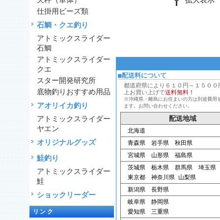
天秤（単体）
仕掛用ビーズ類
石鯛・クエ釣り
アトミックスライダー
石鯛
アトミックスライダー
クエ
■配送料について
スター開発研究所
都道府県により６１０円～１５００円、
底物釣りおすすめ用品
上お買い上げで
送料無料！
※沖縄県・離島にお住まいの方は別途費用
アオリイカ釣り
ます。お問い合わせください。
アトミックスライダー
配送地域
ヤエン
北海道
オリジナルグッズ
青森県 岩手県 秋田県
宮城県 山形県 福島県
鮭釣り
茨城県 栃木県 群馬県 埼玉県
アトミックスライダー
東京都 神奈川県 山梨県
鮭
新潟県 長野県
ショックリーダー
岐阜県 静岡県
リンク
愛知県 三重県