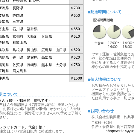
京都 神奈川県 山梨県
潟県 長野県
￥730
■配送時間について
阜県 静岡県
￥650
知県 三重県
山県 石川県 福井県
￥650
賀県 京都府 大阪府 兵庫県
￥610
良県 和歌山県
取県 島根県 岡山県 広島県 山口県
￥620
ヤマト運輸・佐川急便で
島県 香川県 愛媛県 高知県
￥620
や一部の地域は郵便局の「
帯に配達するよう運送会社
岡県 佐賀県 長崎県 熊本県 大分県
￥750
様からの運送会社指定は
崎県 鹿児島県
縄県
￥1500
■個人情報について
お客様からお預かりした大
メールアドレスなど)を、
機関からの提出要請があ
期について
たは利用する事は一切ご
振込（銀行・郵便局：前払です）
常は入金確認日より7営業日以内に 発送いたしま
。お客様との取引頻度や事情にかかわらず 入金確
■お問い合わせ
前の発送には一切対応できませんので予めご了解く
株式会社生駒興産 釣具
さい。
〒630-0264
住所：奈良県生駒市西菜畑町1
レジットカード、代金引換：
shopmaster@yu
注文日より7営業日以内に発送致します。