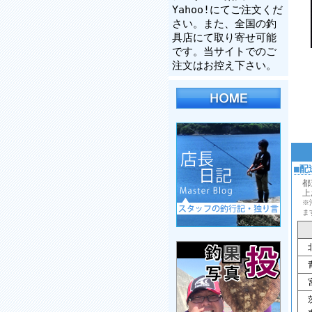
Yahoo!にてご注文くだ
さい。また、全国の釣
具店にて取り寄せ可能
です。当サイトでのご
注文はお控え下さい。
■配
都
上
※
ま
北
青
宮
茨