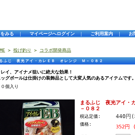
トをみる
｜
マイページへログイン
｜
ご利用案内
｜
お
ME
>
投げ釣り
>
コラボ開発商品
るふじ 夜光アイ・カレＥＢ オレンジ Ｍ－０８２
カレイ、アイナメ狙いに絶大な効果！
エッグボールは仕掛けの装飾品として大変人気のあるアイテムです
１０個入り
まるふじ 夜光アイ・
－０８２
440円
税込定価:
価格:
352円 