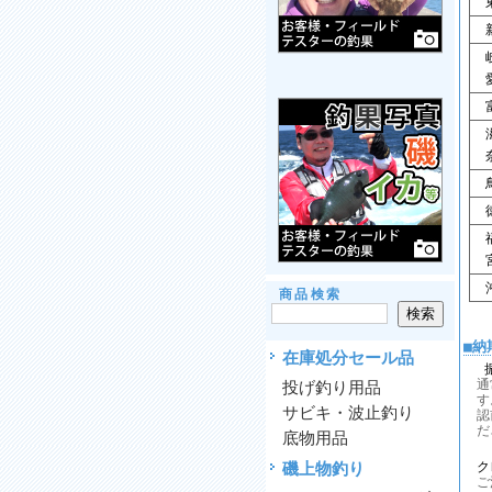
東
新
岐
愛
富
滋
奈
鳥
徳
福
宮
沖
商品検索
■納
在庫処分セール品
通
投げ釣り用品
す
サビキ・波止釣り
認
だ
底物用品
磯上物釣り
ク
ご