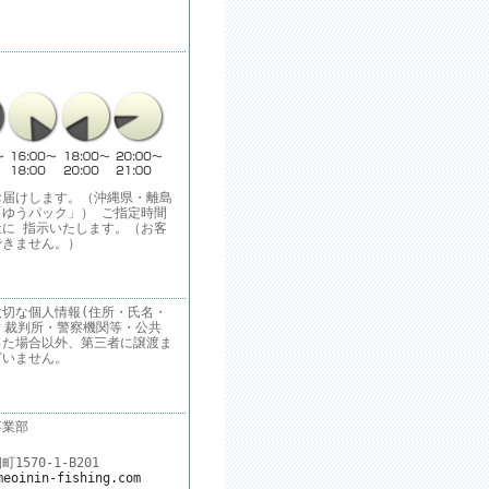
お届けします。（沖縄県・離島
ゆうパック」） ご指定時間
に 指示いたします。（お客
できません。）
切な個人情報(住所・氏名・
 裁判所・警察機関等・公共
った場合以外、第三者に譲渡ま
ざいません。
事業部
570-1-B201
meoinin-fishing.com