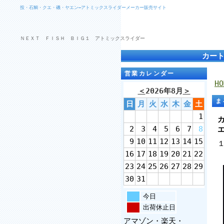
投・石鯛・クエ・磯・ヤエン―アトミックスライダーメーカー販売サイト
ＮＥＸＴ ＦＩＳＨ ＢＩＧ１ アトミックスライダー
カー
営業カレンダー
HO
＜
2026年8月
＞
ま
日
月
火
水
木
金
土
1
2
3
4
5
6
7
8
9
10
11
12
13
14
15
16
17
18
19
20
21
22
23
24
25
26
27
28
29
30
31
今日
出荷休止日
アマゾン・楽天・