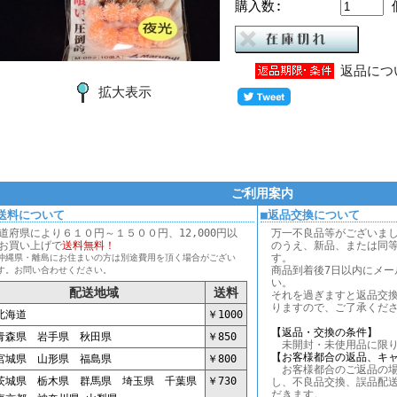
購入数:
返品につ
拡大表示
ご利用案内
送料について
■返品交換について
道府県により６１０円～１５００円、12,000円以
万一不良品等がございま
お買い上げで
送料無料！
のうえ、新品、または同
す。
沖縄県・離島にお住まいの方は別途費用を頂く場合がござい
商品到着後7日以内にメー
す。お問い合わせください。
い。
配送地域
送料
それを過ぎますと返品交
りますので、ご了承くだ
海道
￥1000
【返品・交換の条件】
森県 岩手県 秋田県
￥850
未開封・未使用品に限り
【お客様都合の返品、キ
城県 山形県 福島県
￥800
お客様都合のご返品の場
城県 栃木県 群馬県 埼玉県 千葉県
￥730
し、不良品交換、誤品配
だきます。