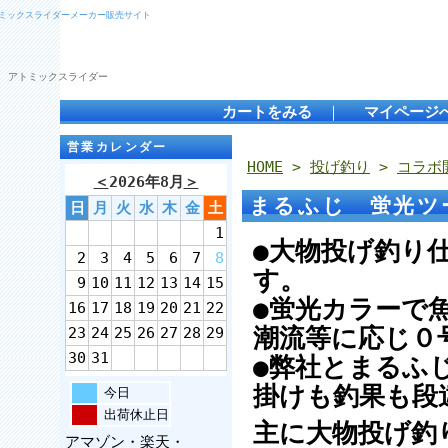
トミックスライダーメーカー販売サイト
 アトミックスライダー
カートをみる
｜
マイページ
営業カレンダー
HOME
>
投げ釣り
>
コラボ
＜
2026年8月
＞
まるふじ 蛍光ツ
日
月
火
水
木
金
土
1
●大物投げ釣り
2
3
4
5
6
7
8
す。
9
10
11
12
13
14
15
●蛍光カラーで
16
17
18
19
20
21
22
潮流等に応じ０
23
24
25
26
27
28
29
30
31
●弊社とまるふ
掛けも釣果も段
今日
出荷休止日
主に大物投げ釣
アマゾン・楽天・