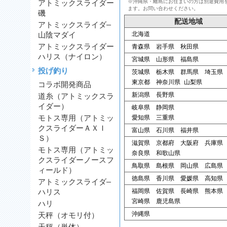
アトミックスライダー
※沖縄県・離島にお住まいの方は別途費用
ます。お問い合わせください。
磯
配送地域
アトミックスライダ―
山陰マダイ
北海道
アトミックスライダー
青森県 岩手県 秋田県
ハリス（ナイロン）
宮城県 山形県 福島県
投げ釣り
茨城県 栃木県 群馬県 埼玉県
東京都 神奈川県 山梨県
コラボ開発商品
新潟県 長野県
道糸（アトミックスラ
イダー）
岐阜県 静岡県
モトス専用（アトミッ
愛知県 三重県
クスライダーＡＸＩ
富山県 石川県 福井県
Ｓ）
滋賀県 京都府 大阪府 兵庫県
モトス専用（アトミッ
奈良県 和歌山県
クスライダーノースフ
鳥取県 島根県 岡山県 広島県
ィールド）
徳島県 香川県 愛媛県 高知県
アトミックスライダ―
ハリス
福岡県 佐賀県 長崎県 熊本県
宮崎県 鹿児島県
ハリ
沖縄県
天秤（オモリ付）