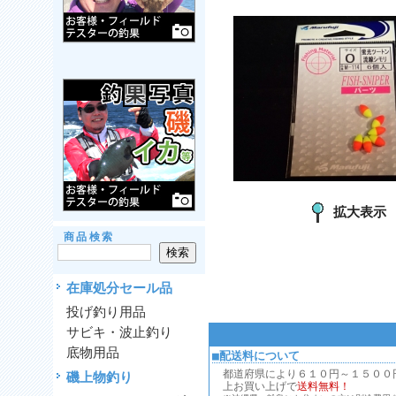
拡大表示
商品検索
在庫処分セール品
投げ釣り用品
サビキ・波止釣り
底物用品
■配送料について
都道府県により６１０円～１５００円、
磯上物釣り
上お買い上げで
送料無料！