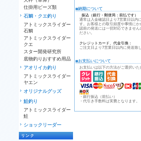
天秤（単体）
仕掛用ビーズ類
■納期について
振込（銀行・郵便局：前払です）
石鯛・クエ釣り
通常は入金確認日より7営業日以内
アトミックスライダー
す。お客様との取引頻度や事情にか
認前の発送には一切対応できません
石鯛
ださい。
アトミックスライダー
クレジットカード、代金引換：
クエ
ご注文日より7営業日以内に発送致
スター開発研究所
底物釣りおすすめ用品
■お支払いについて
アオリイカ釣り
お支払いは以下の方法がご選択いた
アトミックスライダー
ヤエン
オリジナルグッズ
・銀行振込（前払い）
鮭釣り
・代引き手数料は実費となります。
アトミックスライダー
鮭
ショックリーダー
リンク