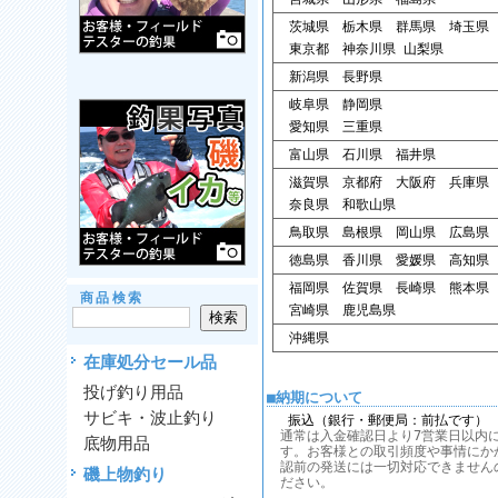
茨城県 栃木県 群馬県 埼玉県
東京都 神奈川県 山梨県
新潟県 長野県
岐阜県 静岡県
愛知県 三重県
富山県 石川県 福井県
滋賀県 京都府 大阪府 兵庫県
奈良県 和歌山県
鳥取県 島根県 岡山県 広島県
徳島県 香川県 愛媛県 高知県
福岡県 佐賀県 長崎県 熊本県
商品検索
宮崎県 鹿児島県
沖縄県
在庫処分セール品
投げ釣り用品
■納期について
サビキ・波止釣り
振込（銀行・郵便局：前払です）
通常は入金確認日より7営業日以内
底物用品
す。お客様との取引頻度や事情にか
認前の発送には一切対応できません
磯上物釣り
ださい。