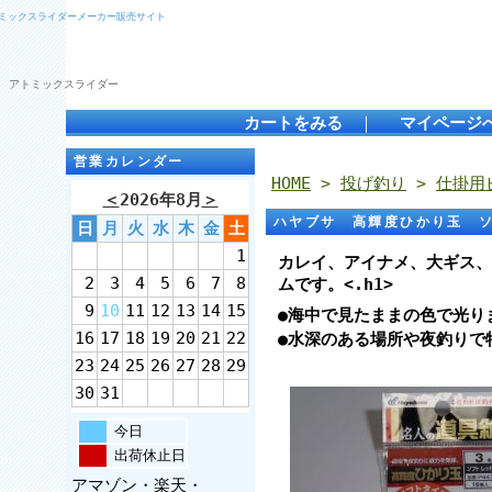
トミックスライダーメーカー販売サイト
 アトミックスライダー
カートをみる
｜
マイページ
営業カレンダー
HOME
>
投げ釣り
>
仕掛用
＜
2026年8月
＞
ハヤブサ 高輝度ひかり玉 
日
月
火
水
木
金
土
1
カレイ、アイナメ、大ギス、
2
3
4
5
6
7
8
ムです。<.h1>
9
10
11
12
13
14
15
●海中で見たままの色で光り
16
17
18
19
20
21
22
●水深のある場所や夜釣りで
23
24
25
26
27
28
29
30
31
今日
出荷休止日
アマゾン・楽天・