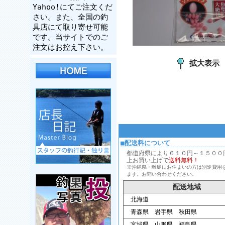
Yahoo!にてご注文くだ
さい。また、全国の釣
具店にて取り寄せ可能
です。当サイトでのご
注文はお控え下さい。
拡大表示
■配送料について
都道府県により６１０円～１５００円、
上お買い上げで
送料無料！
※沖縄県・離島にお住まいの方は別途費用
ます。お問い合わせください。
配送地域
北海道
青森県 岩手県 秋田県
宮城県 山形県 福島県