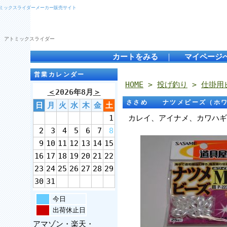
トミックスライダーメーカー販売サイト
 アトミックスライダー
カートをみる
｜
マイページ
営業カレンダー
HOME
>
投げ釣り
>
仕掛用
＜
2026年8月
＞
ささめ ナツメビーズ（ホワ
日
月
火
水
木
金
土
1
カレイ、アイナメ、カワハギ
2
3
4
5
6
7
8
9
10
11
12
13
14
15
16
17
18
19
20
21
22
23
24
25
26
27
28
29
30
31
今日
出荷休止日
アマゾン・楽天・