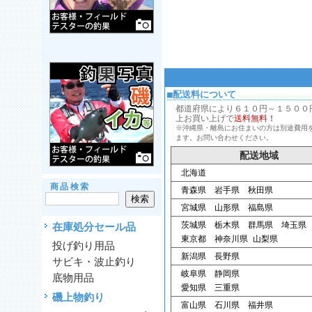
■配送料について
都道府県により６１０円～１５００円、
上お買い上げで
送料無料！
※沖縄県・離島にお住まいの方は別途費用
ます。お問い合わせください。
配送地域
北海道
商品検索
青森県 岩手県 秋田県
宮城県 山形県 福島県
茨城県 栃木県 群馬県 埼玉県
在庫処分セール品
東京都 神奈川県 山梨県
投げ釣り用品
新潟県 長野県
サビキ・波止釣り
岐阜県 静岡県
底物用品
愛知県 三重県
磯上物釣り
富山県 石川県 福井県