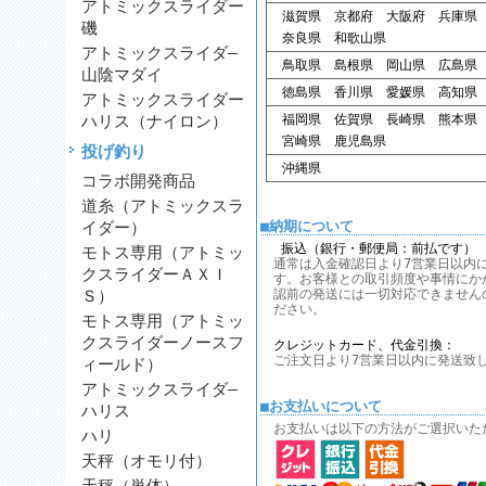
アトミックスライダー
滋賀県 京都府 大阪府 兵庫県
磯
奈良県 和歌山県
アトミックスライダ―
鳥取県 島根県 岡山県 広島県
山陰マダイ
徳島県 香川県 愛媛県 高知県
アトミックスライダー
ハリス（ナイロン）
福岡県 佐賀県 長崎県 熊本県
宮崎県 鹿児島県
投げ釣り
沖縄県
コラボ開発商品
道糸（アトミックスラ
イダー）
■納期について
振込（銀行・郵便局：前払です）
モトス専用（アトミッ
通常は入金確認日より7営業日以内
クスライダーＡＸＩ
す。お客様との取引頻度や事情にか
Ｓ）
認前の発送には一切対応できません
ださい。
モトス専用（アトミッ
クスライダーノースフ
クレジットカード、代金引換：
ご注文日より7営業日以内に発送致
ィールド）
アトミックスライダ―
■お支払いについて
ハリス
お支払いは以下の方法がご選択いた
ハリ
天秤（オモリ付）