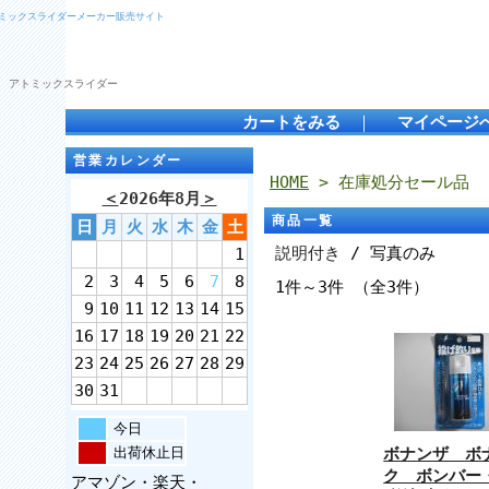
トミックスライダーメーカー販売サイト
 アトミックスライダー
カートをみる
｜
マイページ
営業カレンダー
HOME
> 在庫処分セール品
＜
2026年8月
＞
商品一覧
日
月
火
水
木
金
土
説明付き
/ 写真のみ
1
2
3
4
5
6
7
8
1件～3件 （全3件）
9
10
11
12
13
14
15
16
17
18
19
20
21
22
23
24
25
26
27
28
29
30
31
今日
出荷休止日
ボナンザ ボ
ク ボンバー
アマゾン・楽天・