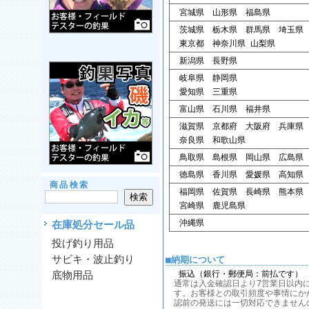
宮城県 山形県 福島県
茨城県 栃木県 群馬県 埼玉県
東京都 神奈川県 山梨県
新潟県 長野県
岐阜県 静岡県
愛知県 三重県
富山県 石川県 福井県
滋賀県 京都府 大阪府 兵庫県
奈良県 和歌山県
鳥取県 島根県 岡山県 広島県
徳島県 香川県 愛媛県 高知県
商品検索
福岡県 佐賀県 長崎県 熊本県
宮崎県 鹿児島県
沖縄県
在庫処分セール品
投げ釣り用品
サビキ・波止釣り
■納期について
底物用品
振込（銀行・郵便局：前払です）
通常は入金確認日より7営業日以内
す。お客様との取引頻度や事情にか
認前の発送には一切対応できません