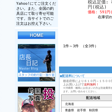
税込定価: 
Yahoo!にてご注文くだ
円(税込)
さい。また、全国の釣
価格: 591円
具店にて取り寄せ可能
在庫切
です。当サイトでのご
注文はお控え下さい。
1件～3件 （全3件）
■配送料について
都道府県により６１０円～１５００円、
上お買い上げで
送料無料！
※沖縄県・離島にお住まいの方は別途費用
ます。お問い合わせください。
配送地域
北海道
青森県 岩手県 秋田県