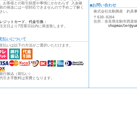
。お客様との取引頻度や事情にかかわらず 入金確
■お問い合わせ
前の発送には一切対応できませんので予めご了解く
株式会社生駒興産 釣具
さい。
〒630-0264
住所：奈良県生駒市西菜畑町1
レジットカード、代金引換：
shopmaster@yu
注文日より7営業日以内に発送致します。
支払いについて
支払いは以下の方法がご選択いただけます。
銀行振込（前払い）
代引き手数料は実費となります。