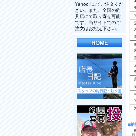
北
Yahoo!にてご注文くだ
青
さい。また、全国の釣
宮
具店にて取り寄せ可能
です。当サイトでのご
茨
注文はお控え下さい。
東
新
岐
愛
富
滋
奈
鳥
徳
福
宮
沖
■納
通