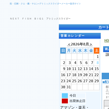
投・石鯛・クエ・磯・ヤエン―アトミックスライダーメーカー販売サイト
ＮＥＸＴ ＦＩＳＨ ＢＩＧ１ アトミックスライダー
カー
営業カレンダー
HO
＜
2026年8月
＞
商
日
月
火
水
木
金
土
1
2
3
4
5
6
7
8
9
10
11
12
13
14
15
16
17
18
19
20
21
22
23
24
25
26
27
28
29
■配
30
31
都
上
※
今日
ま
出荷休止日
アマゾン・楽天・