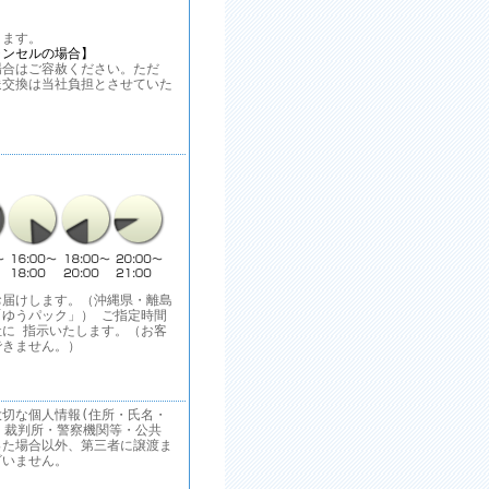
ます。
ャンセルの場合】
合はご容赦ください。ただ
送交換は当社負担とさせていた
お届けします。（沖縄県・離島
ゆうパック」） ご指定時間
に 指示いたします。（お客
できません。）
切な個人情報(住所・氏名・
 裁判所・警察機関等・公共
った場合以外、第三者に譲渡ま
ざいません。