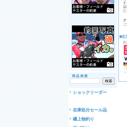
す
認
だ
ク
ご
■お
お
・
・
商品検索
ショックリーダー
在庫処分セール品
磯上物釣り