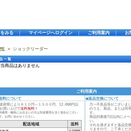
トをみる
｜
マイページへログイン
｜
ご利用案内
｜
お
ME
> ショックリーダー
品一覧
該当商品はありません
ご利用案内
送料について
■返品交換について
道府県により６１０円～１５００円、12,000円以
万一不良品等がございま
お買い上げで
送料無料！
のうえ、新品、または同
す。
沖縄県・離島にお住まいの方は別途費用を頂く場合がござい
商品到着後7日以内にメー
す。お問い合わせください。
い。
配送地域
送料
それを過ぎますと返品交
りますので、ご了承くだ