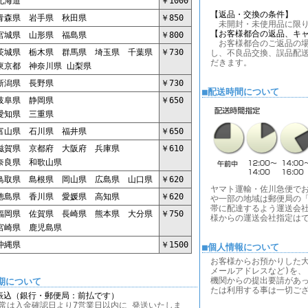
海道
￥1000
【返品・交換の条件】
森県 岩手県 秋田県
￥850
未開封・未使用品に限り
【お客様都合の返品、キ
城県 山形県 福島県
￥800
お客様都合のご返品の場
城県 栃木県 群馬県 埼玉県 千葉県
￥730
し、不良品交換、誤品配
だきます。
京都 神奈川県 山梨県
潟県 長野県
￥730
■配送時間について
阜県 静岡県
￥650
知県 三重県
山県 石川県 福井県
￥650
賀県 京都府 大阪府 兵庫県
￥610
良県 和歌山県
取県 島根県 岡山県 広島県 山口県
￥620
ヤマト運輸・佐川急便で
島県 香川県 愛媛県 高知県
￥620
や一部の地域は郵便局の「
帯に配達するよう運送会社
岡県 佐賀県 長崎県 熊本県 大分県
￥750
様からの運送会社指定は
崎県 鹿児島県
縄県
￥1500
■個人情報について
お客様からお預かりした大
メールアドレスなど)を、
機関からの提出要請があ
期について
たは利用する事は一切ご
振込（銀行・郵便局：前払です）
常は入金確認日より7営業日以内に 発送いたしま