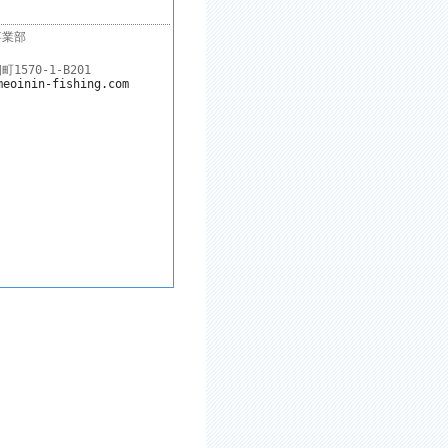
事業部
570-1-B201
meoinin-fishing.com