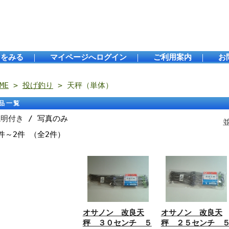
トをみる
｜
マイページへログイン
｜
ご利用案内
｜
お
ME
>
投げ釣り
> 天秤（単体）
品一覧
説明付き
/ 写真のみ
件～2件 （全2件）
オサノン 改良天
オサノン 改良天
秤 ３０センチ ５
秤 ２５センチ 