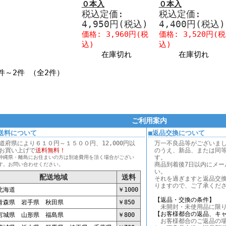
０本入
０本入
税込定価:
税込定価:
4,950円(税込)
4,400円(税込)
価格: 3,960円(税
価格: 3,520円(税
込)
込)
在庫切れ
在庫切れ
件～2件 （全2件）
ご利用案内
送料について
■返品交換について
道府県により６１０円～１５００円、12,000円以
万一不良品等がございま
お買い上げで
送料無料！
のうえ、新品、または同
す。
沖縄県・離島にお住まいの方は別途費用を頂く場合がござい
商品到着後7日以内にメー
す。お問い合わせください。
い。
配送地域
送料
それを過ぎますと返品交
りますので、ご了承くだ
海道
￥1000
【返品・交換の条件】
森県 岩手県 秋田県
￥850
未開封・未使用品に限り
【お客様都合の返品、キ
城県 山形県 福島県
￥800
お客様都合のご返品の場