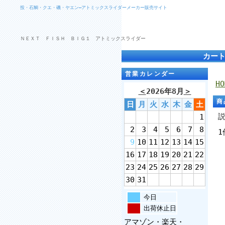
投・石鯛・クエ・磯・ヤエン―アトミックスライダーメーカー販売サイト
ＮＥＸＴ ＦＩＳＨ ＢＩＧ１ アトミックスライダー
カー
営業カレンダー
HO
＜
2026年8月
＞
商
日
月
火
水
木
金
土
1
2
3
4
5
6
7
8
1
9
10
11
12
13
14
15
16
17
18
19
20
21
22
23
24
25
26
27
28
29
30
31
今日
出荷休止日
アマゾン・楽天・