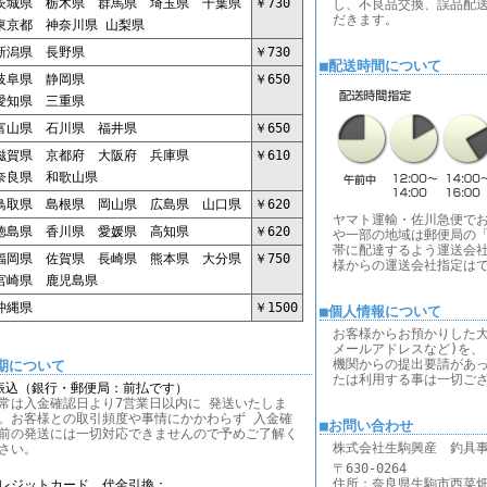
城県 栃木県 群馬県 埼玉県 千葉県
￥730
し、不良品交換、誤品配
だきます。
京都 神奈川県 山梨県
潟県 長野県
￥730
■配送時間について
阜県 静岡県
￥650
知県 三重県
山県 石川県 福井県
￥650
賀県 京都府 大阪府 兵庫県
￥610
良県 和歌山県
取県 島根県 岡山県 広島県 山口県
￥620
ヤマト運輸・佐川急便で
島県 香川県 愛媛県 高知県
￥620
や一部の地域は郵便局の「
帯に配達するよう運送会社
岡県 佐賀県 長崎県 熊本県 大分県
￥750
様からの運送会社指定は
崎県 鹿児島県
縄県
￥1500
■個人情報について
お客様からお預かりした大
メールアドレスなど)を、
機関からの提出要請があ
期について
たは利用する事は一切ご
振込（銀行・郵便局：前払です）
常は入金確認日より7営業日以内に 発送いたしま
。お客様との取引頻度や事情にかかわらず 入金確
■お問い合わせ
前の発送には一切対応できませんので予めご了解く
株式会社生駒興産 釣具
さい。
〒630-0264
住所：奈良県生駒市西菜畑町1
レジットカード、代金引換：