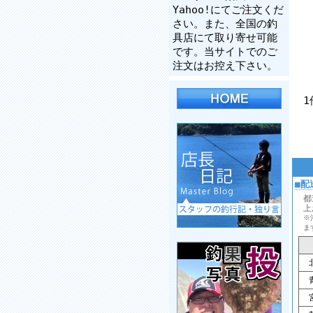
Yahoo!にてご注文くだ
さい。また、全国の釣
具店にて取り寄せ可能
です。当サイトでのご
注文はお控え下さい。
1
■配
都
上
※
ま
北
青
宮