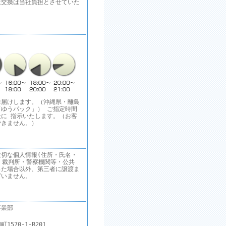
送交換は当社負担とさせていた
お届けします。（沖縄県・離島
ゆうパック」） ご指定時間
に 指示いたします。（お客
できません。）
切な個人情報(住所・氏名・
 裁判所・警察機関等・公共
った場合以外、第三者に譲渡ま
ざいません。
事業部
570-1-B201