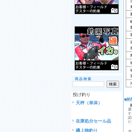
茨
東
新
岐
愛
富
滋
奈
鳥
徳
福
宮
商品検索
沖
投げ釣り
■納
天秤（単体）
通
す
認
在庫処分セール品
だ
磯上物釣り
ク