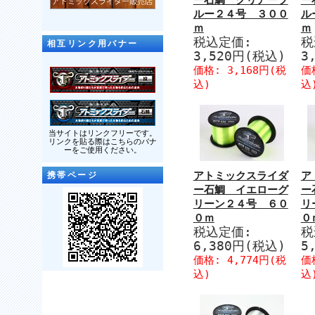
ー石鯛 クリアーブ
ー
ルー２４号 ３００
ル
ｍ
ｍ
税込定価:
税
相互リンク用バナー
3,520円(税込)
3
価格: 3,168円(税
価
込)
込
当サイトはリンクフリーです。
リンクを貼る際はこちらのバナ
ーをご使用ください。
アトミックスライダ
ア
携帯ページ
ー石鯛 イエローグ
ー
リーン２４号 ６０
リ
０ｍ
０
税込定価:
税
6,380円(税込)
5
価格: 4,774円(税
価
込)
込