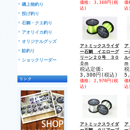
価格: 3,168円(税
価
磯上物釣り
込)
込
投げ釣り
石鯛・クエ釣り
アオリイカ釣り
オリジナルグッズ
アトミックスライダ
ア
鮭釣り
ー石鯛 イエローグ
ー
リーン２０号 ３０
ル
ショックリーダー
０ｍ
ｍ
税込定価:
税
3,300円(税込)
5
リンク
価格: 2,970円(税
価
込)
込
アトミックスライダ
ア