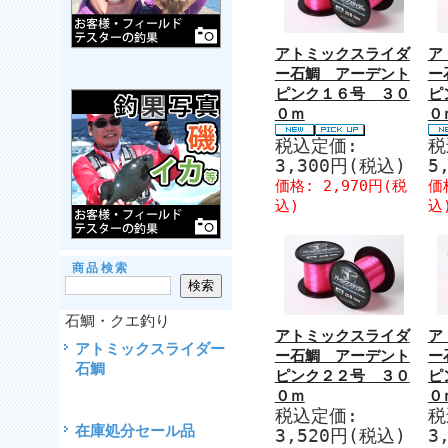
アトミックスライダ
ア
ー石鯛 アーデント
ー
ピンク１６号 ３０
ピ
０ｍ
０
税込定価:
税
3,300円(税込)
5
価格: 2,970円(税
価
込)
込
商品検索
石鯛・クエ釣り
アトミックスライダ
ア
アトミックスライダー
ー石鯛 アーデント
ー
石鯛
ピンク２２号 ３０
ピ
０ｍ
０
税込定価:
税
在庫処分セール品
3,520円(税込)
3