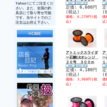
Yahoo!にてご注文くだ
定価: 6,600円
定
さい。また、全国の釣
(税込)
(
具店にて取り寄せ可能
価格: 6,270円(税
価
です。当サイトでのご
込)
込
注文はお控え下さい。
アトミックスライダ
ア
ー石鯛LRオレンジ
ー
２０号 ３００ｍ
１
定価: 4,180円
定
(税込)
(
価格: 3,960円(税
価
込)
込