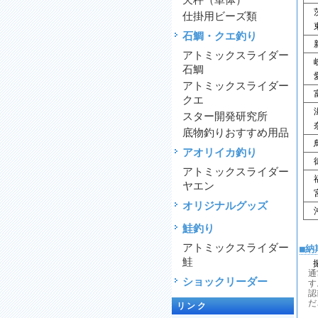
天秤（単体）
茨
仕掛用ビーズ類
東
石鯛・クエ釣り
新
アトミックスライダー
岐
石鯛
愛
アトミックスライダー
富
クエ
滋
スター開発研究所
奈
底物釣りおすすめ用品
鳥
アオリイカ釣り
徳
アトミックスライダー
福
ヤエン
宮
オリジナルグッズ
沖
鮭釣り
アトミックスライダー
■納
鮭
通
ショックリーダー
す
認
だ
リンク