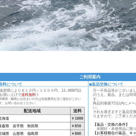
ご利用案内
送料について
■返品交換について
道府県により６１０円～１５００円、12,000円以
万一不良品等がございま
お買い上げで
送料無料！
のうえ、新品、または同
す。
沖縄県・離島にお住まいの方は別途費用を頂く場合がござい
商品到着後7日以内にメー
す。お問い合わせください。
い。
配送地域
送料
それを過ぎますと返品交
りますので、ご了承くだ
海道
￥1000
【返品・交換の条件】
森県 岩手県 秋田県
￥850
未開封・未使用品に限り
【お客様都合の返品、キ
城県 山形県 福島県
￥800