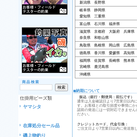
新潟県 長野県
岐阜県 静岡県
愛知県 三重県
富山県 石川県 福井県
滋賀県 京都府 大阪府 兵庫県
奈良県 和歌山県
鳥取県 島根県 岡山県 広島県
徳島県 香川県 愛媛県 高知県
福岡県 佐賀県 長崎県 熊本県
宮崎県 鹿児島県
沖縄県
商品検索
■納期について
振込（銀行・郵便局：前払です）
仕掛用ビーズ類
通常は入金確認日より7営業日以内
す。お客様との取引頻度や事情にか
ヤマシタ
認前の発送には一切対応できません
ださい。
クレジットカード、代金引換：
在庫処分セール品
ご注文日より7営業日以内に発送致
磯上物釣り