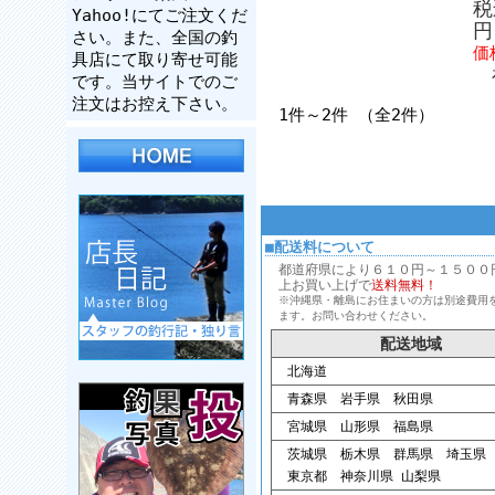
税
Yahoo!にてご注文くだ
円
さい。また、全国の釣
価
具店にて取り寄せ可能
です。当サイトでのご
注文はお控え下さい。
1件～2件 （全2件）
■配送料について
都道府県により６１０円～１５００円、
上お買い上げで
送料無料！
※沖縄県・離島にお住まいの方は別途費用
ます。お問い合わせください。
配送地域
北海道
青森県 岩手県 秋田県
宮城県 山形県 福島県
茨城県 栃木県 群馬県 埼玉県
東京都 神奈川県 山梨県