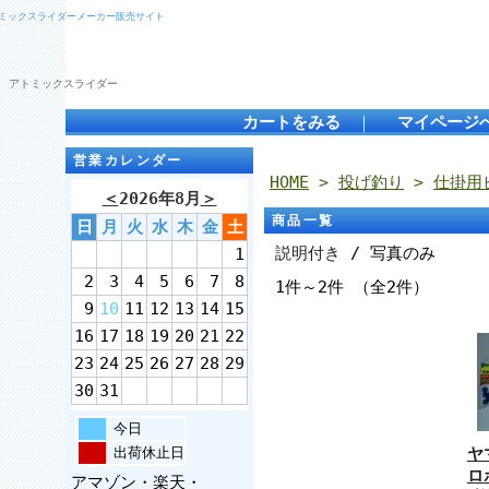
トミックスライダーメーカー販売サイト
 アトミックスライダー
カートをみる
｜
マイページ
営業カレンダー
HOME
>
投げ釣り
>
仕掛用
＜
2026年8月
＞
商品一覧
日
月
火
水
木
金
土
説明付き
/ 写真のみ
1
2
3
4
5
6
7
8
1件～2件 （全2件）
9
10
11
12
13
14
15
16
17
18
19
20
21
22
23
24
25
26
27
28
29
30
31
今日
出荷休止日
ヤ
ロ
アマゾン・楽天・