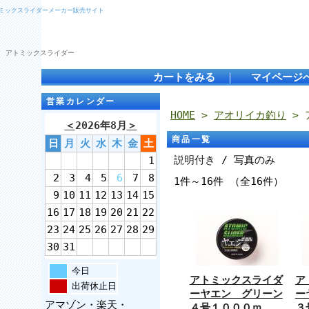
トミックスライダーメーカー販売サイト
 アトミックスライダー
カートをみる
｜
マイページ
営業カレンダー
HOME
>
アオリイカ釣り
> 
＜
2026年8月
＞
商品一覧
日
月
火
水
木
金
土
説明付き
/ 写真のみ
1
2
3
4
5
6
7
8
1件～16件 （全16件）
9
10
11
12
13
14
15
16
17
18
19
20
21
22
23
24
25
26
27
28
29
30
31
今日
アトミックスライダ
ア
出荷休止日
ーヤエン グリーン
ー
アマゾン・楽天・
４号１０００ｍ
３