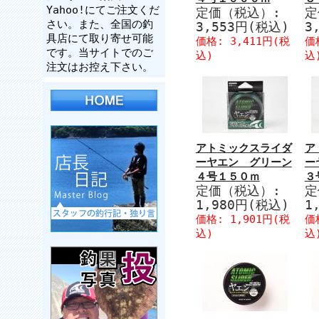
Yahoo!にてご注文くだ
定価（税込）:
定
さい。また、全国の釣
3,553円(税込)
3
具店にて取り寄せ可能
価格: 3,411円(税
価
です。当サイトでのご
込)
込
注文はお控え下さい。
アトミックスライダ
ア
ーヤエン グリーン
ー
４号１５０ｍ
３
定価（税込）:
定
1,980円(税込)
1
価格: 1,901円(税
価
込)
込