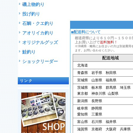
磯上物釣り
投げ釣り
石鯛・クエ釣り
■配送料について
アオリイカ釣り
都道府県により６１０円～１５００円、
オリジナルグッズ
上お買い上げで
送料無料！
※沖縄県・離島にお住まいの方は別途費用
ます。お問い合わせください。
鮭釣り
配送地域
ショックリーダー
北海道
青森県 岩手県 秋田県
宮城県 山形県 福島県
リンク
茨城県 栃木県 群馬県 埼玉県
東京都 神奈川県 山梨県
新潟県 長野県
岐阜県 静岡県
愛知県 三重県
富山県 石川県 福井県
滋賀県 京都府 大阪府 兵庫県