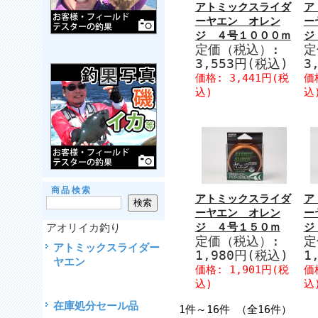
アトミックスライダ
ア
ーヤエン オレン
ー
ジ ４号１０００ｍ
ジ
定価（税込）:
定
3,553円(税込)
3
価格: 3,441円(税
価
込)
込
商品検索
アトミックスライダ
ア
ーヤエン オレン
ー
ジ ４号１５０ｍ
ジ
アオリイカ釣り
定価（税込）:
定
アトミックスライダー
1,980円(税込)
1
ヤエン
価格: 1,901円(税
価
込)
込
在庫処分セール品
1件～16件 （全16件）