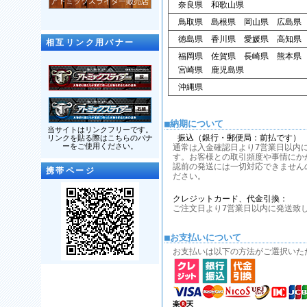
奈良県 和歌山県
鳥取県 島根県 岡山県 広島県
徳島県 香川県 愛媛県 高知県
相互リンク用バナー
福岡県 佐賀県 長崎県 熊本県
宮崎県 鹿児島県
沖縄県
■納期について
当サイトはリンクフリーです。
振込（銀行・郵便局：前払です）
リンクを貼る際はこちらのバナ
ーをご使用ください。
通常は入金確認日より7営業日以内
す。お客様との取引頻度や事情にか
認前の発送には一切対応できません
携帯ページ
ださい。
クレジットカード、代金引換：
ご注文日より7営業日以内に発送致
■お支払いについて
お支払いは以下の方法がご選択いた