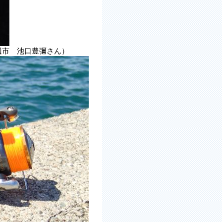
辺市 池口豊彌さん）