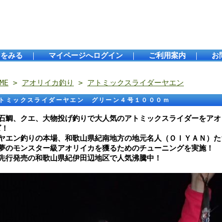
トをみる
｜
マイページへログイン
｜
ご利用案内
｜
お
ME
>
アオリイカ釣り
>
アトミックスライダーヤエン
トミックスライダーヤエン グリーン４号１０００ｍ
●石鯛、クエ、大物投げ釣りで大人気のアトミックスライダーをアオ
ズ！
●ヤエン釣りの本場、和歌山県紀南地方の地元名人（ＯＩＹＡＮ）た
●夢のモンスター級アオリイカを獲るためのチューニングを実施！
●先行発売の和歌山県紀伊田辺地区で人気沸騰中！