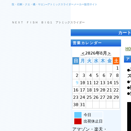
投・石鯛・クエ・磯・ヤエン―アトミックスライダーメーカー販売サイト
ＮＥＸＴ ＦＩＳＨ ＢＩＧ１ アトミックスライダー
カー
営業カレンダー
HO
＜
2026年8月
＞
ア
日
月
火
水
木
金
土
1
2
3
4
5
6
7
8
9
10
11
12
13
14
15
16
17
18
19
20
21
22
23
24
25
26
27
28
29
30
31
今日
出荷休止日
アマゾン・楽天・