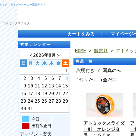
トミックスライダーメーカー販売サイト
 アトミックスライダー
カートをみる
｜
マイページ
営業カレンダー
HOME
>
鮭釣り
> アトミッ
＜
2026年8月
＞
商品一覧
日
月
火
水
木
金
土
説明付き
/ 写真のみ
1
2
3
4
5
6
7
8
1件～7件 （全7件）
9
10
11
12
13
14
15
16
17
18
19
20
21
22
23
24
25
26
27
28
29
30
31
今日
アトミックスライダ
ア
出荷休止日
ー鮭 オレンジ８
ー
アマゾン・楽天・
号 １５０ｍ
号