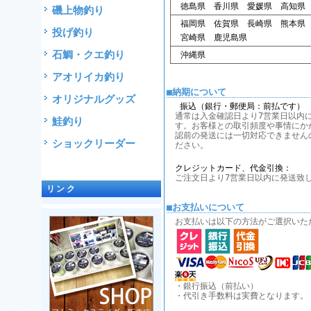
徳島県 香川県 愛媛県 高知県
磯上物釣り
福岡県 佐賀県 長崎県 熊本県
投げ釣り
宮崎県 鹿児島県
石鯛・クエ釣り
沖縄県
アオリイカ釣り
■納期について
オリジナルグッズ
振込（銀行・郵便局：前払です）
通常は入金確認日より7営業日以内
鮭釣り
す。お客様との取引頻度や事情にか
認前の発送には一切対応できません
ショックリーダー
ださい。
クレジットカード、代金引換：
ご注文日より7営業日以内に発送致
リンク
■お支払いについて
お支払いは以下の方法がご選択いた
・銀行振込（前払い）
・代引き手数料は実費となります。