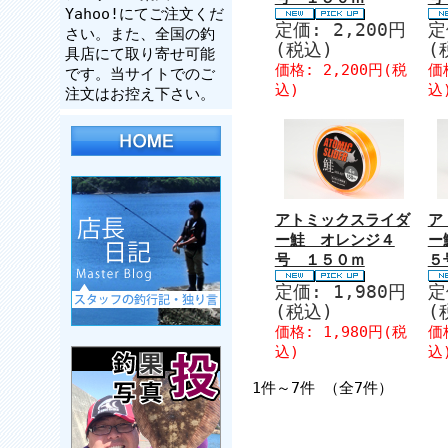
Yahoo!にてご注文くだ
定価: 2,200円
定
さい。また、全国の釣
(税込)
(
具店にて取り寄せ可能
価格: 2,200円(税
価
です。当サイトでのご
込)
込
注文はお控え下さい。
アトミックスライダ
ア
ー鮭 オレンジ４
ー
号 １５０ｍ
５
定価: 1,980円
定
(税込)
(
価格: 1,980円(税
価
込)
込
1件～7件 （全7件）