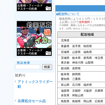
■配送料について
都道府県により６１０円～１５００円、
上お買い上げで
送料無料！
※沖縄県・離島にお住まいの方は別途費用
ます。お問い合わせください。
配送地域
北海道
青森県 岩手県 秋田県
宮城県 山形県 福島県
茨城県 栃木県 群馬県 埼玉県
東京都 神奈川県 山梨県
商品検索
新潟県 長野県
岐阜県 静岡県
鮭釣り
愛知県 三重県
アトミックスライダー
富山県 石川県 福井県
鮭
滋賀県 京都府 大阪府 兵庫県
奈良県 和歌山県
在庫処分セール品
鳥取県 島根県 岡山県 広島県