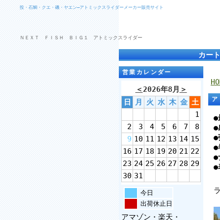
投・石鯛・クエ・磯・ヤエン―アトミックスライダーメーカー販売サイト
ＮＥＸＴ ＦＩＳＨ ＢＩＧ１ アトミックスライダー
カー
営業カレンダー
HO
＜
2026年8月
＞
ア
日
月
火
水
木
金
土
1
2
3
4
5
6
7
8
9
10
11
12
13
14
15
16
17
18
19
20
21
22
23
24
25
26
27
28
29
30
31
今日
出荷休止日
アマゾン・楽天・