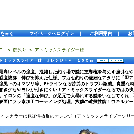
トをみる
｜
マイページへログイン
｜
ご利用案内
｜
お
ME
>
鮭釣り
>
アトミックスライダー鮭
トミックスライダー鮭 オレンジ４号 １５０ｍ
●最高レベルの強度。混雑した釣り場で鮭に主導権を与えず強引なや
●感度抜群！伸びを抑えた仕様。フカセ釣りの繊細なアタリに「即ア
●強風下のオマツリ等、PEラインなら苦労のトラブル激減。貴重な
●巻きグセやヨレが付きにくい！アトミックスライダーならではの快
●ナイロンの「適度な伸び」が足元で大暴れする鮭をいなしてくれ、
●表面にフッ素加工コーティング処理。抜群の遠投性能！ウキルアー
ラインカラーは視認性抜群のオレンジ（アトミックスライダーシリ