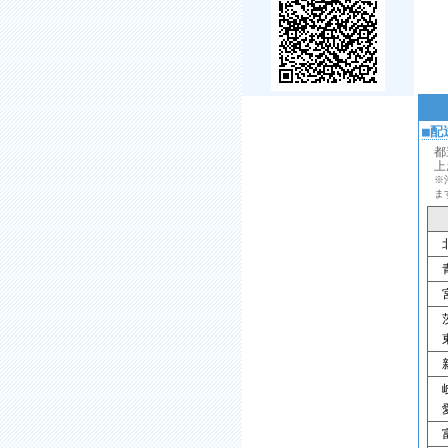
■配
都
上
※
ま
北
青
宮
茨
東
新
岐
愛
富