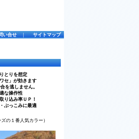
問い合せ
｜
サイトマップ
りとりを想定
ワセ」が効きます
時合を逃しません。
適な操作性
取り込み率ＵＰ！
・ぶっこみに最適
ーズの１番人気カラー）