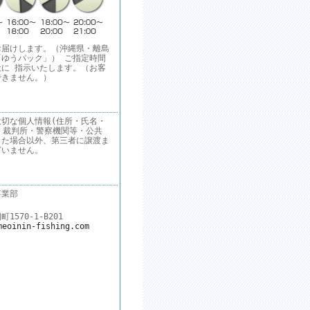
お届けします。（沖縄県・離島
ゆうパック」） ご指定時間
に 指示いたします。（お客
できません。）
切な個人情報(住所・氏名・
 裁判所・警察機関等・公共
った場合以外、第三者に譲渡ま
ざいません。
事業部
570-1-B201
meoinin-fishing.com