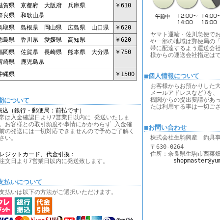
賀県 京都府 大阪府 兵庫県
￥610
良県 和歌山県
取県 島根県 岡山県 広島県 山口県
￥620
ヤマト運輸・佐川急便で
島県 香川県 愛媛県 高知県
￥620
や一部の地域は郵便局の「
帯に配達するよう運送会社
岡県 佐賀県 長崎県 熊本県 大分県
￥750
様からの運送会社指定は
崎県 鹿児島県
縄県
￥1500
■個人情報について
お客様からお預かりした大
メールアドレスなど)を、
機関からの提出要請があ
期について
たは利用する事は一切ご
振込（銀行・郵便局：前払です）
常は入金確認日より7営業日以内に 発送いたしま
。お客様との取引頻度や事情にかかわらず 入金確
■お問い合わせ
前の発送には一切対応できませんので予めご了解く
株式会社生駒興産 釣具
さい。
〒630-0264
住所：奈良県生駒市西菜畑町1
レジットカード、代金引換：
shopmaster@yu
注文日より7営業日以内に発送致します。
支払いについて
支払いは以下の方法がご選択いただけます。