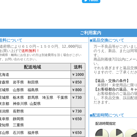
ご利用案内
送料について
■返品交換について
道府県により６１０円～１５００円、12,000円以
万一不良品等がございま
お買い上げで
送料無料！
のうえ、新品、または同
す。
沖縄県・離島にお住まいの方は別途費用を頂く場合がござい
商品到着後7日以内にメー
す。お問い合わせください。
い。
配送地域
送料
それを過ぎますと返品交
りますので、ご了承くだ
海道
￥1000
【返品・交換の条件】
森県 岩手県 秋田県
￥850
未開封・未使用品に限り
【お客様都合の返品、キ
城県 山形県 福島県
￥800
お客様都合のご返品の場
城県 栃木県 群馬県 埼玉県 千葉県
￥730
し、不良品交換、誤品配
だきます。
京都 神奈川県 山梨県
潟県 長野県
￥730
■配送時間について
阜県 静岡県
￥650
知県 三重県
山県 石川県 福井県
￥650