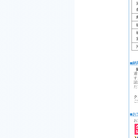
滋
奈
鳥
徳
福
宮
沖
■納
通
す
認
だ
ク
ご
■お
お