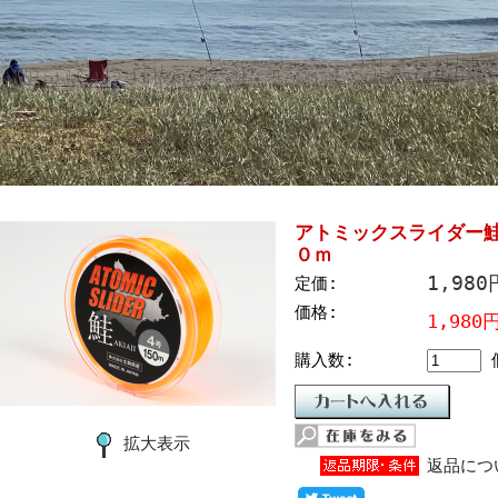
アトミックスライダー
０ｍ
1,98
定価:
価格:
1,980
購入数:
拡大表示
返品につ