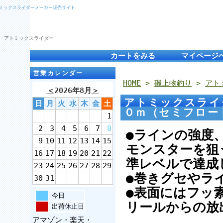
トミックスライダーメーカー販売サイト
 アトミックスライダー
カートをみる
｜
マイページ
営業カレンダー
HOME
>
磯上物釣り
>
アト
＜
2026年8月
＞
アトミックスライ
日
月
火
水
木
金
土
０ｍ（セミフロ
1
2
3
4
5
6
7
8
●ラインの強度
9
10
11
12
13
14
15
モンスターを狙
16
17
18
19
20
21
22
準レベルで達成
23
24
25
26
27
28
29
●巻きグセやラ
30
31
●表面にはフッ
今日
リールからの放
出荷休止日
アマゾン・楽天・