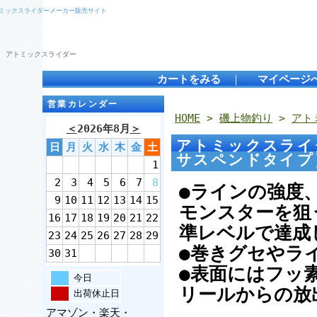
トミックスライダーメーカー販売サイト
 アトミックスライダー
カートをみる
｜
マイページ
営業カレンダー
HOME
>
磯上物釣り
>
アト
＜
2026年8月
＞
アトミックスライ
日
月
火
水
木
金
土
サスペンドタイプ
1
2
3
4
5
6
7
8
●ラインの強度
9
10
11
12
13
14
15
モンスターを狙
16
17
18
19
20
21
22
準レベルで達成
23
24
25
26
27
28
29
●巻きグセやラ
30
31
●表面にはフッ
今日
リールからの放
出荷休止日
アマゾン・楽天・