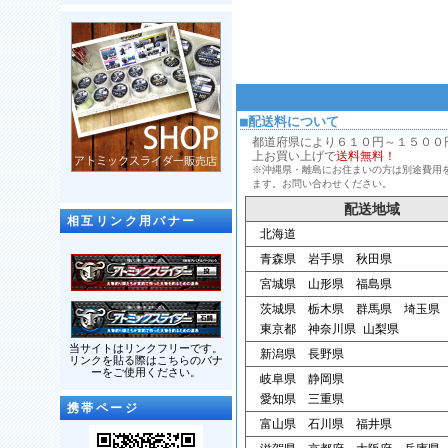
■配送料について
都道府県により６１０円～１５００円、
上お買い上げで
送料無料！
※沖縄県・離島にお住まいの方は別途費用
ます。お問い合わせください。
配送地域
相互リンク用バナー
北海道
青森県 岩手県 秋田県
宮城県 山形県 福島県
茨城県 栃木県 群馬県 埼玉県
東京都 神奈川県 山梨県
当サイトはリンクフリーです。
新潟県 長野県
リンクを貼る際はこちらのバナ
ーをご使用ください。
岐阜県 静岡県
愛知県 三重県
携帯ページ
富山県 石川県 福井県