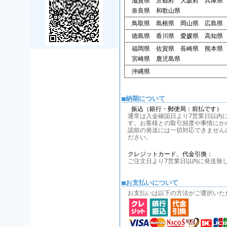
滋賀県 京都府 大阪府 兵庫県
奈良県 和歌山県
鳥取県 島根県 岡山県 広島県
徳島県 香川県 愛媛県 高知県
福岡県 佐賀県 長崎県 熊本県
宮崎県 鹿児島県
沖縄県
■納期について
振込（銀行・郵便局：前払です）
通常は入金確認日より7営業日以内
す。お客様との取引頻度や事情にか
認前の発送には一切対応できません
ださい。
クレジットカード、代金引換：
ご注文日より7営業日以内に発送致
■お支払いについて
お支払いは以下の方法がご選択いた