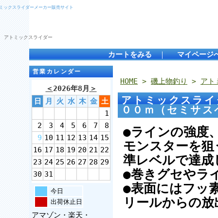
トミックスライダーメーカー販売サイト
 アトミックスライダー
カートをみる
｜
マイページ
営業カレンダー
HOME
>
磯上物釣り
>
アト
＜
2026年8月
＞
アトミックスライ
日
月
火
水
木
金
土
００ｍ（セミサ
1
2
3
4
5
6
7
8
●ラインの強度
9
10
11
12
13
14
15
モンスターを狙
16
17
18
19
20
21
22
準レベルで達成
23
24
25
26
27
28
29
●巻きグセやラ
30
31
●表面にはフッ
今日
リールからの放
出荷休止日
アマゾン・楽天・