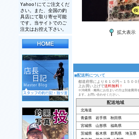
Yahoo!にてご注文くだ
さい。また、全国の釣
具店にて取り寄せ可能
です。当サイトでのご
注文はお控え下さい。
拡大表示
■配送料について
都道府県により６１０円～１５００円、
上お買い上げで
送料無料！
※沖縄県・離島にお住まいの方は別途費用
ます。お問い合わせください。
配送地域
北海道
青森県 岩手県 秋田県
宮城県 山形県 福島県
茨城県 栃木県 群馬県 埼玉県