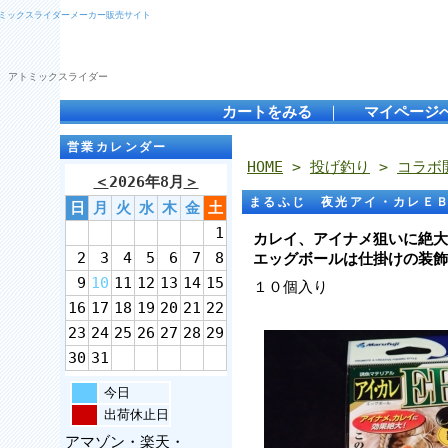
トミックスライダーメーカー販売サイト
 アトミックスライダー
カートをみる
｜
マイページ
営業カレンダー
HOME
>
投げ釣り
>
コラボ
＜
2026年8月
＞
まるふじ 夜光アイ・カレＥ
日
月
火
水
木
金
土
1
カレイ、アイナメ狙いに絶大
2
3
4
5
6
7
8
エッグボールは仕掛けの装飾
9
10
11
12
13
14
15
１０個入り
16
17
18
19
20
21
22
23
24
25
26
27
28
29
30
31
今日
出荷休止日
アマゾン・楽天・