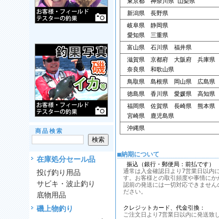
東京都 神奈川県 山梨県
新潟県 長野県
岐阜県 静岡県
愛知県 三重県
富山県 石川県 福井県
滋賀県 京都府 大阪府 兵庫県
奈良県 和歌山県
鳥取県 島根県 岡山県 広島県
徳島県 香川県 愛媛県 高知県
福岡県 佐賀県 長崎県 熊本県
宮崎県 鹿児島県
沖縄県
商品検索
■納期について
在庫処分セール品
振込（銀行・郵便局：前払です）
通常は入金確認日より7営業日以内
投げ釣り用品
す。お客様との取引頻度や事情にか
サビキ・波止釣り
認前の発送には一切対応できません
ださい。
底物用品
磯上物釣り
クレジットカード、代金引換：
ご注文日より7営業日以内に発送致