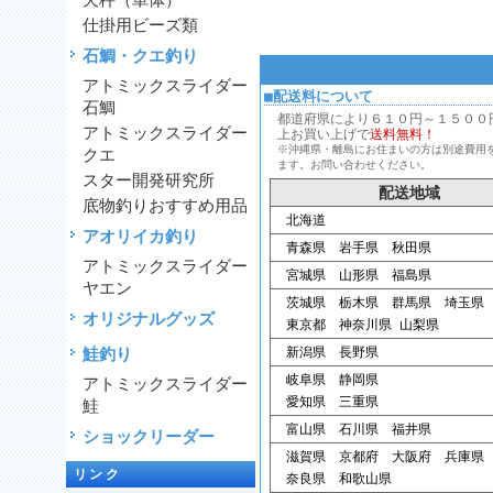
天秤（単体）
仕掛用ビーズ類
石鯛・クエ釣り
アトミックスライダー
■配送料について
石鯛
都道府県により６１０円～１５００円、
アトミックスライダー
上お買い上げで
送料無料！
※沖縄県・離島にお住まいの方は別途費用
クエ
ます。お問い合わせください。
スター開発研究所
配送地域
底物釣りおすすめ用品
北海道
アオリイカ釣り
青森県 岩手県 秋田県
アトミックスライダー
宮城県 山形県 福島県
ヤエン
茨城県 栃木県 群馬県 埼玉県
オリジナルグッズ
東京都 神奈川県 山梨県
鮭釣り
新潟県 長野県
岐阜県 静岡県
アトミックスライダー
愛知県 三重県
鮭
富山県 石川県 福井県
ショックリーダー
滋賀県 京都府 大阪府 兵庫県
リンク
奈良県 和歌山県