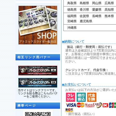
鳥取県 島根県 岡山県 広島県
徳島県 香川県 愛媛県 高知県
福岡県 佐賀県 長崎県 熊本県
宮崎県 鹿児島県
沖縄県
■納期について
振込（銀行・郵便局：前払です）
通常は入金確認日より7営業日以内
す。お客様との取引頻度や事情にか
相互リンク用バナー
認前の発送には一切対応できません
ださい。
クレジットカード、代金引換：
ご注文日より7営業日以内に発送致
■お支払いについて
お支払いは以下の方法がご選択いた
当サイトはリンクフリーです。
リンクを貼る際はこちらのバナ
ーをご使用ください。
携帯ページ
・銀行振込（前払い）