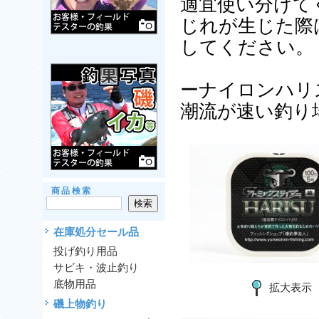
適宜使い分けて
じれが生じた際
してください
ーナイロンハ
潮流が速い釣り
商品検索
在庫処分セール品
投げ釣り用品
サビキ・波止釣り
底物用品
拡大表示
磯上物釣り