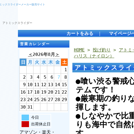
トミックスライダーメーカー販売サイト
 アトミックスライダー
カートをみる
｜
マイページ
営業カレンダー
HOME
>
投げ釣り
>
アトミ
＜
2026年8月
＞
ハリス（ナイロン）
日
月
火
水
木
金
土
アトミックスライ
1
2
3
4
5
6
7
8
●喰い渋る警戒
9
10
11
12
13
14
15
テムです！
16
17
18
19
20
21
22
●厳寒期の釣り
23
24
25
26
27
28
29
揮します。
30
31
●しなやかで比
今日
りも海中で自然
出荷休止日
す。
アマゾン・楽天・