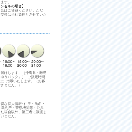
ます。
ャンセルの場合】
合はご容赦ください。ただ
送交換は当社負担とさせていた
お届けします。（沖縄県・離島
ゆうパック」） ご指定時間
に 指示いたします。（お客
できません。）
切な個人情報(住所・氏名・
 裁判所・警察機関等・公共
った場合以外、第三者に譲渡ま
ざいません。