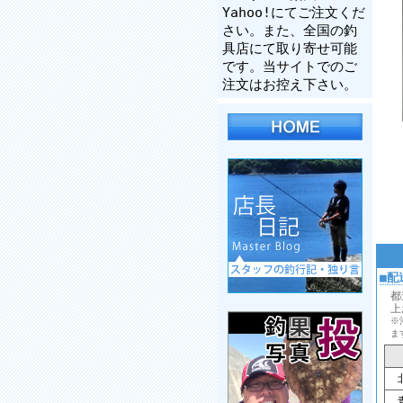
Yahoo!にてご注文くだ
さい。また、全国の釣
具店にて取り寄せ可能
です。当サイトでのご
注文はお控え下さい。
■配
都
上
※
ま
北
青