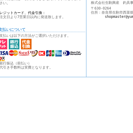
株式会社生駒興産 釣具
さい。
〒630-0264
住所：奈良県生駒市西菜畑町1
レジットカード、代金引換：
shopmaster@yu
注文日より7営業日以内に発送致します。
支払いについて
支払いは以下の方法がご選択いただけます。
銀行振込（前払い）
代引き手数料は実費となります。