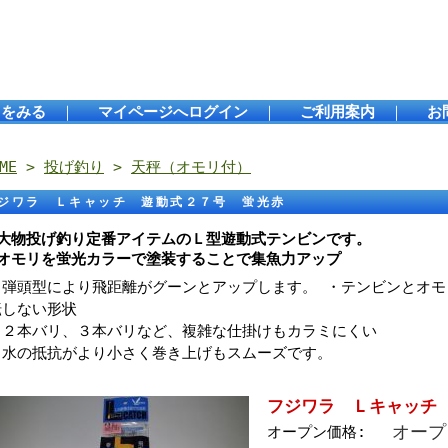
トをみる
｜
マイページへログイン
｜
ご利用案内
｜
お
ME
>
投げ釣り
>
天秤（オモリ付）
ジワラ Ｌキャッチ 遊動式２７号 蛍光赤
●大物投げ釣り定番アイテムのＬ型遊動式テンビンです。
●オモリを蛍光カラーで塗装することで集魚力アップ
・弾頭型により飛距離がグーンとアップします。
・テンビンとオモ
転しない形状
・２本バリ、３本バリなど、複雑な仕掛けもカラミにくい
・水の抵抗がより小さく巻き上げもスムーズです。
フジワラ Ｌキャッチ
オープ
オープン価格: