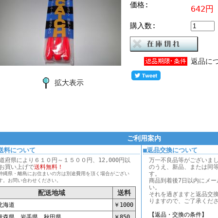
価格:
642円
購入数:
返品に
拡大表示
ご利用案内
送料について
■返品交換について
道府県により６１０円～１５００円、12,000円以
万一不良品等がございま
お買い上げで
送料無料！
のうえ、新品、または同
す。
沖縄県・離島にお住まいの方は別途費用を頂く場合がござい
商品到着後7日以内にメー
す。お問い合わせください。
い。
配送地域
送料
それを過ぎますと返品交
りますので、ご了承くだ
海道
￥1000
【返品・交換の条件】
森県 岩手県 秋田県
￥850