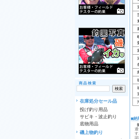
宮
茨
東
新
岐
愛
富
滋
奈
鳥
徳
商品検索
福
宮
在庫処分セール品
沖
投げ釣り用品
サビキ・波止釣り
■納
底物用品
通
磯上物釣り
す
認