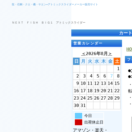
投・石鯛・クエ・磯・ヤエン―アトミックスライダーメーカー販売サイト
ＮＥＸＴ ＦＩＳＨ ＢＩＧ１ アトミックスライダー
カー
営業カレンダー
HO
＜
2026年8月
＞
フ
日
月
火
水
木
金
土
1
2
3
4
5
6
7
8
9
10
11
12
13
14
15
16
17
18
19
20
21
22
23
24
25
26
27
28
29
30
31
今日
出荷休止日
アマゾン・楽天・