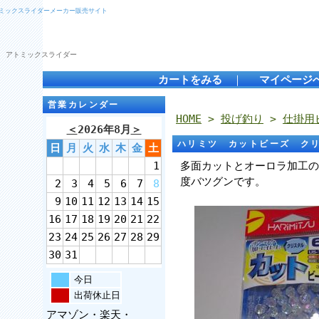
トミックスライダーメーカー販売サイト
 アトミックスライダー
カートをみる
｜
マイページ
営業カレンダー
HOME
>
投げ釣り
>
仕掛用
＜
2026年8月
＞
ハリミツ カットビーズ ク
日
月
火
水
木
金
土
1
多面カットとオーロラ加工の
度バツグンです。
2
3
4
5
6
7
8
9
10
11
12
13
14
15
16
17
18
19
20
21
22
23
24
25
26
27
28
29
30
31
今日
出荷休止日
アマゾン・楽天・