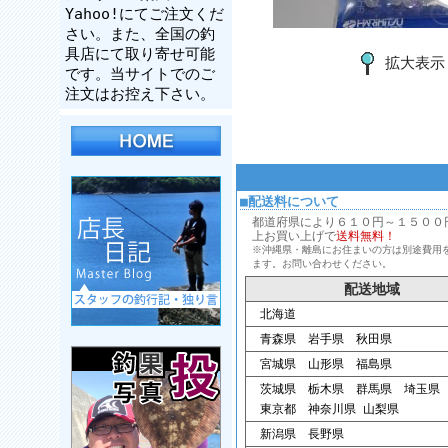
Yahoo!にてご注文くだ
さい。また、全国の釣
具店にて取り寄せ可能
拡大表示
です。当サイトでのご
注文はお控え下さい。
■配送料について
都道府県により６１０円～１５００円、
上お買い上げで
送料無料！
※沖縄県・離島にお住まいの方は別途費用
ます。お問い合わせください。
配送地域
北海道
青森県 岩手県 秋田県
宮城県 山形県 福島県
茨城県 栃木県 群馬県 埼玉県
東京都 神奈川県 山梨県
新潟県 長野県