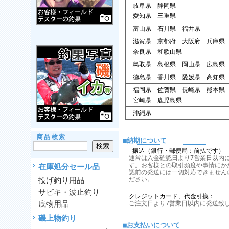
岐阜県 静岡県
愛知県 三重県
富山県 石川県 福井県
滋賀県 京都府 大阪府 兵庫県
奈良県 和歌山県
鳥取県 島根県 岡山県 広島県
徳島県 香川県 愛媛県 高知県
福岡県 佐賀県 長崎県 熊本県
宮崎県 鹿児島県
沖縄県
商品検索
■納期について
振込（銀行・郵便局：前払です）
通常は入金確認日より7営業日以内
す。お客様との取引頻度や事情にか
在庫処分セール品
認前の発送には一切対応できません
投げ釣り用品
ださい。
サビキ・波止釣り
クレジットカード、代金引換：
底物用品
ご注文日より7営業日以内に発送致
磯上物釣り
■お支払いについて