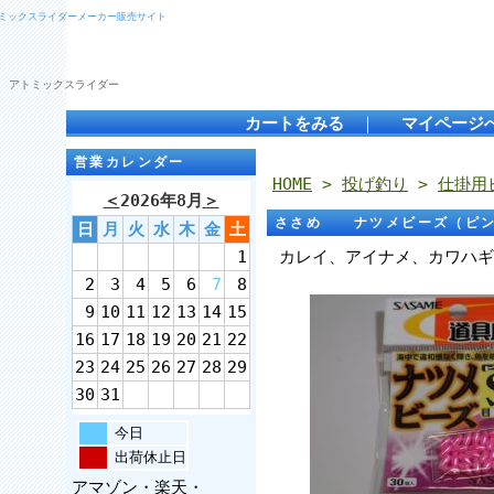
トミックスライダーメーカー販売サイト
 アトミックスライダー
カートをみる
｜
マイページ
営業カレンダー
HOME
>
投げ釣り
>
仕掛用
＜
2026年8月
＞
ささめ ナツメビーズ（ピン
日
月
火
水
木
金
土
1
カレイ、アイナメ、カワハギ
2
3
4
5
6
7
8
9
10
11
12
13
14
15
16
17
18
19
20
21
22
23
24
25
26
27
28
29
30
31
今日
出荷休止日
アマゾン・楽天・