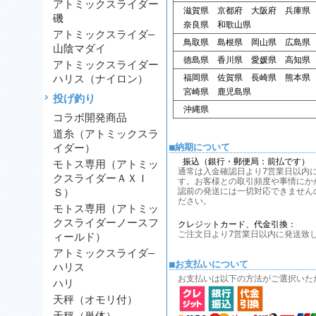
アトミックスライダー
滋賀県 京都府 大阪府 兵庫県
磯
奈良県 和歌山県
アトミックスライダ―
鳥取県 島根県 岡山県 広島県
山陰マダイ
徳島県 香川県 愛媛県 高知県
アトミックスライダー
ハリス（ナイロン）
福岡県 佐賀県 長崎県 熊本県
宮崎県 鹿児島県
投げ釣り
沖縄県
コラボ開発商品
道糸（アトミックスラ
イダー）
■納期について
振込（銀行・郵便局：前払です）
モトス専用（アトミッ
通常は入金確認日より7営業日以内
クスライダーＡＸＩ
す。お客様との取引頻度や事情にか
Ｓ）
認前の発送には一切対応できません
ださい。
モトス専用（アトミッ
クスライダーノースフ
クレジットカード、代金引換：
ご注文日より7営業日以内に発送致
ィールド）
アトミックスライダ―
■お支払いについて
ハリス
お支払いは以下の方法がご選択いた
ハリ
天秤（オモリ付）