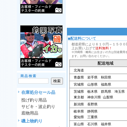
■配送料について
都道府県により６１０円～１５００円、
上お買い上げで
送料無料！
※沖縄県・離島にお住まいの方は別途費用
ます。お問い合わせください。
配送地域
北海道
商品検索
青森県 岩手県 秋田県
宮城県 山形県 福島県
茨城県 栃木県 群馬県 埼玉県
在庫処分セール品
東京都 神奈川県 山梨県
投げ釣り用品
新潟県 長野県
サビキ・波止釣り
岐阜県 静岡県
底物用品
愛知県 三重県
磯上物釣り
富山県 石川県 福井県